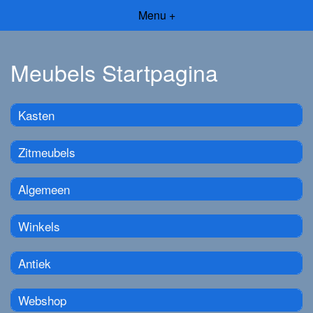
Menu +
Meubels Startpagina
Kasten
Zitmeubels
Algemeen
Winkels
Antiek
Webshop